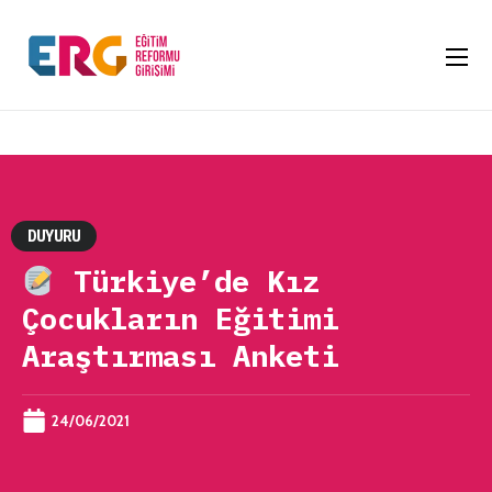
DUYURU
Türkiye’de Kız
Çocukların Eğitimi
Araştırması Anketi
24/06/2021