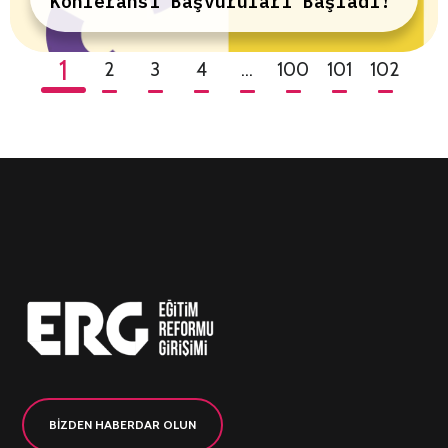
Konferansı Başvuruları Başladı!
1
2
3
4
…
100
101
102
BİZDEN HABERDAR OLUN