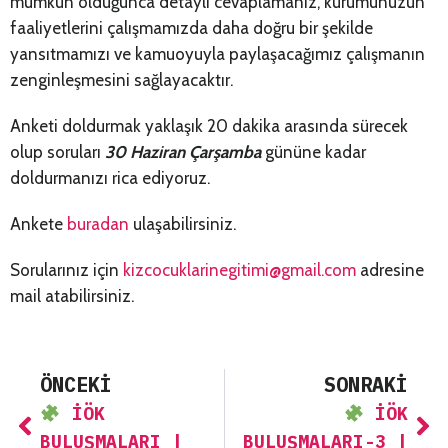
mümkün olduğunca detaylı cevaplamanız, kurumunuzun
faaliyetlerini çalışmamızda daha doğru bir şekilde
yansıtmamızı ve kamuoyuyla paylaşacağımız çalışmanın
zenginleşmesini sağlayacaktır.
Anketi doldurmak yaklaşık 20 dakika arasında sürecek
olup soruları
30 Haziran Çarşamba
gününe kadar
doldurmanızı rica ediyoruz.
Ankete
buradan
ulaşabilirsiniz.
Sorularınız için
kizcocuklarinegitimi@gmail.com
adresine
mail atabilirsiniz.
ÖNCEKI
SONRAKI
İÖK
İÖK
BULUŞMALARI |
BULUŞMALARI-3 |