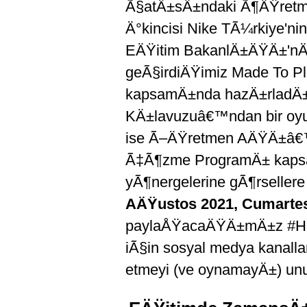
Ã§atÄ±sÄ±ndaki Ã¶ÄŸretme
Ä°kincisi Nike TÃ¼rkiye'n
EÄŸitim BakanlÄ±ÄŸÄ±'nÄ±
geÃ§irdiÄŸimiz Made To Pla
kapsamÄ±nda hazÄ±rladÄ
KÄ±lavuzuâ€™ndan bir oy
ise Ã–ÄŸretmen AÄŸÄ±â€
Ã‡Ã¶zme ProgramÄ± kapsam
yÃ¶nergelerine gÃ¶rsellere 
AÄŸustos 2021, Cumarte
paylaÅŸacaÄŸÄ±mÄ±z #Ha
iÃ§in sosyal medya kanall
etmeyi (ve oynamayÄ±) un