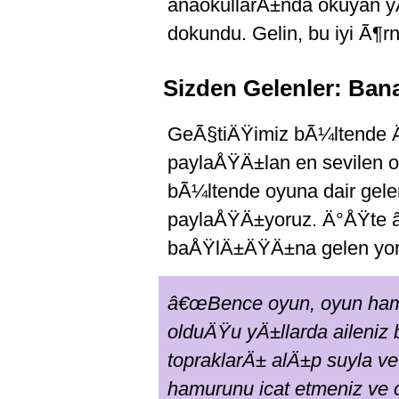
anaokullarÄ±nda okuyan 
dokundu. Gelin, bu iyi Ã¶r
Sizden Gelenler: Ban
GeÃ§tiÄŸimiz bÃ¼ltende
paylaÅŸÄ±lan en sevilen o
bÃ¼ltende oyuna dair gele
paylaÅŸÄ±yoruz. Ä°ÅŸte 
baÅŸlÄ±ÄŸÄ±na gelen yor
â€œBence oyun, oyun ham
olduÄŸu yÄ±llarda aileniz 
topraklarÄ± alÄ±p suyla ve
hamurunu icat etmeniz ve 