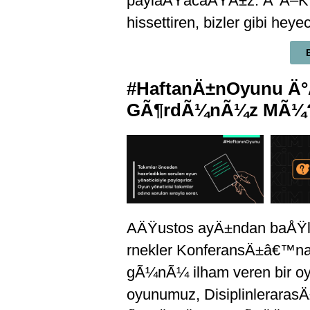
paylaÅŸacaÄŸÄ±z. Ä°Ã–K 
hissettiren, bizler gibi hey
#HaftanÄ±nOyunu Ä°Ã
GÃ¶rdÃ¼nÃ¼z MÃ¼
AÄŸustos ayÄ±ndan baÅŸla
rnekler KonferansÄ±â€™na 
gÃ¼nÃ¼ ilham veren bir o
oyunumuz, Disiplinleraras