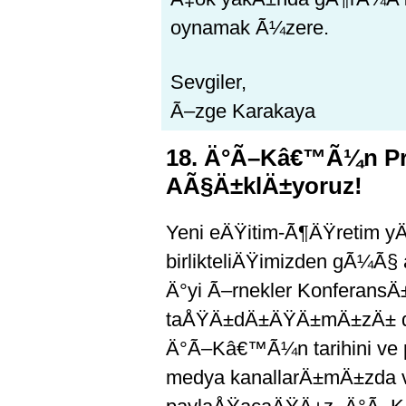
oynamak Ã¼zere.
Sevgiler,
Ã–zge Karakaya
18. Ä°Ã–Kâ€™Ã¼n P
AÃ§Ä±klÄ±yoruz!
Yeni eÄŸitim-Ã¶ÄŸretim yÄ±
birlikteliÄŸimizden gÃ¼Ã§
Ä°yi Ã–rnekler Konferans
taÅŸÄ±dÄ±ÄŸÄ±mÄ±zÄ± du
Ä°Ã–Kâ€™Ã¼n tarihini ve 
medya kanallarÄ±mÄ±zda v