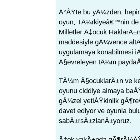
Ä°ÅŸte bu yÃ¼zden, hepimi
oyun, TÃ¼rkiyeâ€™nin de 
Milletler Ã‡ocuk HaklarÄ
maddesiyle gÃ¼vence altÄ
uygulamaya konabilmesi iÃ
Ã§evreleyen tÃ¼m paydaÅ
TÃ¼m Ã§ocuklarÄ±n ve kend
oyunu ciddiye almaya ba
gÃ¼zel yetiÅŸkinlik gÃ¶rev
davet ediyor ve oyunla bu
sabÄ±rsÄ±zlanÄ±yoruz.
Ã‡ok yakÄ±nda gÃ¶rÃ¼ÅŸm