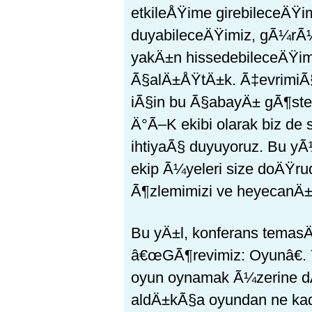
etkileÅŸime girebileceÄŸimi
duyabileceÄŸimiz, gÃ¼rÃ¼
yakÄ±n hissedebileceÄŸim
Ã§alÄ±ÅŸtÄ±k. Ã‡evrimiÃ
iÃ§in bu Ã§abayÄ± gÃ¶st
Ä°Ã–K ekibi olarak biz de 
ihtiyaÃ§ duyuyoruz. Bu y
ekip Ã¼yeleri size doÄŸru
Ã¶zlemimizi ve heyecanÄ
Bu yÄ±l, konferans temas
â€œGÃ¶revimiz: Oyunâ€.
oyun oynamak Ã¼zerine
aldÄ±kÃ§a oyundan ne kad