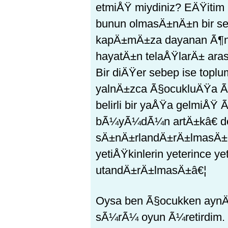
etmiÅŸ miydiniz? EÄŸiti
bunun olmasÄ±nÄ±n bir seb
kapÄ±mÄ±za dayanan Ã¶ne
hayatÄ±n telaÅŸlarÄ± ara
Bir diÄŸer sebep ise top
yalnÄ±zca Ã§ocukluÄŸa 
belirli bir yaÅŸa gelmiÅ
bÃ¼yÃ¼dÃ¼n artÄ±kâ€ deni
sÄ±nÄ±rlandÄ±rÄ±lmasÄ±,
yetiÅŸkinlerin yeterince 
utandÄ±rÄ±lmasÄ±â€¦
Oysa ben Ã§ocukken aynÄ±
sÃ¼rÃ¼ oyun Ã¼retirdim.