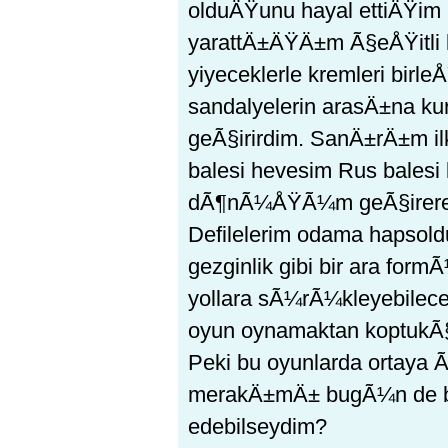
olduÄŸunu hayal ettiÄŸim 
yarattÄ±ÄŸÄ±m Ã§eÅŸitli ko
yiyeceklerle kremleri birl
sandalyelerin arasÄ±na 
geÃ§irirdim. SanÄ±rÄ±m il
balesi hevesim Rus balesi 
dÃ¶nÃ¼ÅŸÃ¼m geÃ§irerek 
Defilelerim odama hapsol
gezginlik gibi bir ara for
yollara sÃ¼rÃ¼kleyebilec
oyun oynamaktan koptukÃ§
Peki bu oyunlarda ortaya 
merakÄ±mÄ± bugÃ¼n de bi
edebilseydim?