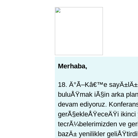
Merhaba,
18. Ä°Ã–Kâ€™e sayÄ±lÄ± g
buluÅŸmak iÃ§in arka pla
devam ediyoruz. Konferan
gerÃ§ekleÅŸeceÄŸi ikinci
tecrÃ¼belerimizden ve geri
bazÄ± yenilikler geliÅŸtird