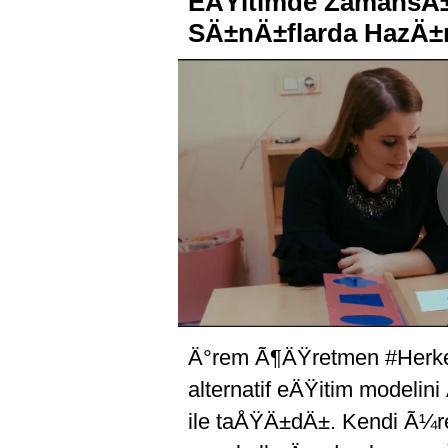
EÄŸitimde ZamansÄ±z
SÄ±nÄ±flarda HazÄ±r
Ä°rem Ã¶ÄŸretmen #Herkes
alternatif eÄŸitim modeli
ile taÅŸÄ±dÄ±. Kendi Ã¼re