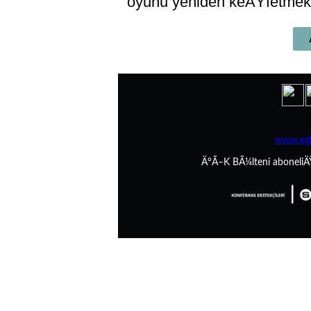
oyunu yeniden keÅŸfetmek
www.egit
Ä°Ã–K BÃ¼lteni aboneliÄ