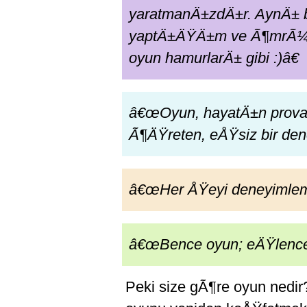
yaratmanÄ±zdÄ±r. AynÄ±
yaptÄ±ÄŸÄ±m ve Ã¶mrÃ¼
oyun hamurlarÄ± gibi :)â€
â€œOyun, hayatÄ±n provas
Ã¶ÄŸreten, eÅŸsiz bir de
â€œHer ÅŸeyi deneyimlemen
â€œBence oyun; eÄŸlence,
Peki size gÃ¶re oyun nedi