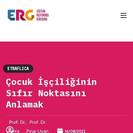
ETRAFLICA
Çocuk İşçiliğinin
Sıfır Noktasını
Anlamak
Prof. Dr.
, Prof. Dr.
Emre
Pınar Uyan
16/08/2022