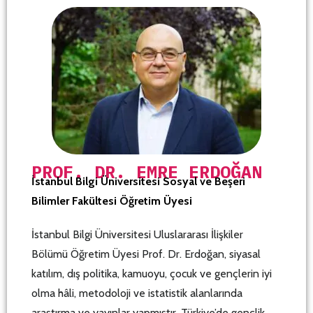
PROF. DR. EMRE ERDOĞAN
İstanbul Bilgi Üniversitesi Sosyal ve Beşeri
Bilimler Fakültesi Öğretim Üyesi
İstanbul Bilgi Üniversitesi Uluslararası İlişkiler
Bölümü Öğretim Üyesi Prof. Dr. Erdoğan, siyasal
katılım, dış politika, kamuoyu, çocuk ve gençlerin iyi
olma hâli, metodoloji ve istatistik alanlarında
araştırma ve yayınlar yapmıştır. Türkiye’de gençlik,