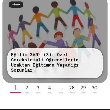
VIDEO
Eğitim 360° (3): Özel
Gereksinimli Öğrencilerin
Uzaktan Eğitimde Yaşadığı
Sorunlar
1
2
3
4
…
28
29
30