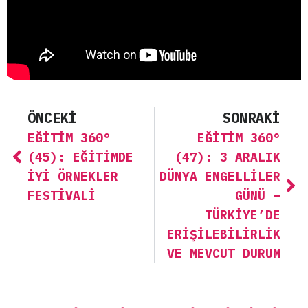
ÖNCEKI
SONRAKI
EĞITIM 360°
EĞITIM 360°
(45): EĞITIMDE
(47): 3 ARALIK
İYI ÖRNEKLER
DÜNYA ENGELLILER
FESTIVALI
GÜNÜ –
TÜRKIYE’DE
ERIŞILEBILIRLIK
VE MEVCUT DURUM