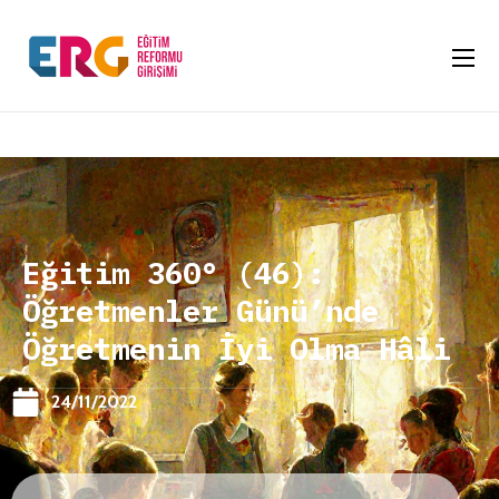
Eğitim 360° (46):
Öğretmenler Günü’nde
Öğretmenin İyi Olma Hâli
24/11/2022