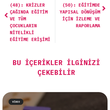
(48): KRIZLER
(50): EĞITIMDE
ÇAĞINDA EĞITIM
YAPISAL DÖNÜŞÜM
VE TÜM
IÇIN İZLEME VE
ÇOCUKLARIN
RAPORLAMA
NITELIKLI
EĞITIME ERIŞIMI
BU İÇERIKLER İLGINIZI
ÇEKEBILIR
VIDEO